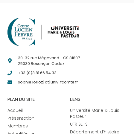
30-32 rue Mégevand - CS 81807
25030 Besançon Cedex
+33 (0)3 81 66 54 33
sophie.lorioz[at]univ-fcomte.fr
PLAN DU SITE
LIENS
Accueil
Université Marie & Louis
Pasteur
Présentation
UFR SLHS
Membres
Département d’histoire
Actualités