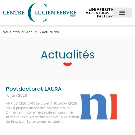
Vous êtes ici :
Accueil
»
Actualités
Actualités
Postdoctorat LAURA
16 juin 2026
ANR-25-CE38-0700 Le projet ANR LAURA (2026-
2030) propose un contrat postdoctoral de
24 mois en histoire médiévale et humanités
numériques à l’Université Marie et Louis Pasteur
de Besançon. La personne recrutée (…)