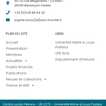
30-32 rue Mégevand - CS 81807
25030 Besançon Cedex
+33 (0)3 81 66 54 33
sophie.lorioz[at]univ-fcomte.fr
PLAN DU SITE
LIENS
Accueil
Université Marie & Louis
Pasteur
Présentation
UFR SLHS
Membres
Département d’histoire
Actualités
Projets financés
Publications
Revues et collections
Thèses et HDR
Centre Lucien Febvre – UR 2273 – Université Marie & Louis Pasteur