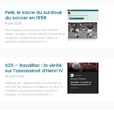
Pelé, le sacre du surdoué
du soccer en 1958
4 juin 2026
Paul Dietschy raconte comment Pelé est
devenu le joueur le plus titré de l’histoire de la
Coupe du monde, et pourquoi il était un
excellent vecteur publicitaire. (…)
S20 – Ravaillac : la vérité
sur l’assassinat d’Henri IV
16 avril 2026
Présenté par : Stéphane Bern Le vendredi 14
mai 1610, les roues du carrosse du roi Henri IV
martèlent les pavés parisiens. Armé d’un
couteau, un inconnu se précipite (…)