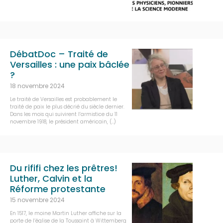
DébatDoc – Traité de
Versailles : une paix bâclée
?
18 novembre 2024
Le traité de Versailles est probablement le
traité de paix le plus décrié du siècle dernier.
Dans les mois qui suivirent l’armistice du 11
novembre 1918, le président américain, (…)
Du rififi chez les prêtres!
Luther, Calvin et la
Réforme protestante
15 novembre 2024
En 1517, le moine Martin Luther affiche sur la
porte de l’église de la Toussaint à Wittemberg