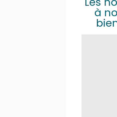
Les ho
à no
bie