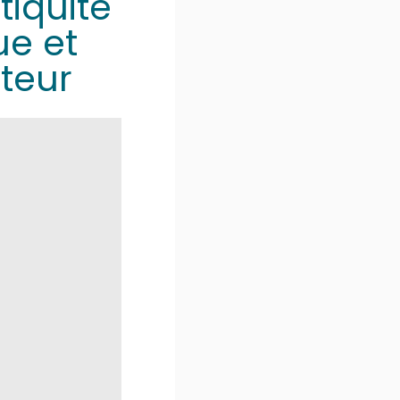
tiquité
ue et
teur