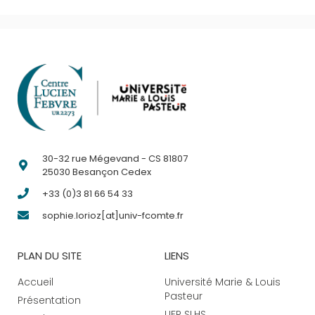
30-32 rue Mégevand - CS 81807
25030 Besançon Cedex
+33 (0)3 81 66 54 33
sophie.lorioz[at]univ-fcomte.fr
PLAN DU SITE
LIENS
Accueil
Université Marie & Louis
Pasteur
Présentation
UFR SLHS