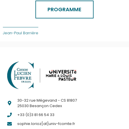
PROGRAMME
Jean-Paul Barrière
30-32 rue Mégevand - CS 81807
25030 Besançon Cedex
+33 (0)3 81 66 54 33
sophie.lorioz[at]univ-fcomte.fr