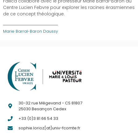
Fallica collabore avec le professeur Marie Barral-Baron au
Centre Lucien Febvre pour explorer les racines érasmiennes
de ce concept théologique.
Marie Barral-Baron Daussy
30-32 rue Mégevand - CS 81807
25030 Besançon Cedex
+33 (0)3 81 66 54 33
sophie.lorioz[at]univ-fcomte.fr