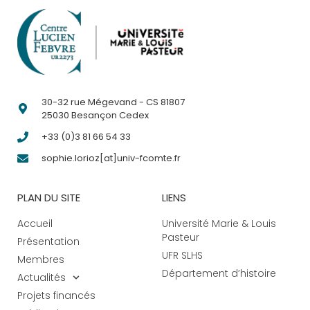
30-32 rue Mégevand - CS 81807
25030 Besançon Cedex
+33 (0)3 81 66 54 33
sophie.lorioz[at]univ-fcomte.fr
PLAN DU SITE
LIENS
Accueil
Université Marie & Louis
Pasteur
Présentation
UFR SLHS
Membres
Département d’histoire
Actualités
Projets financés