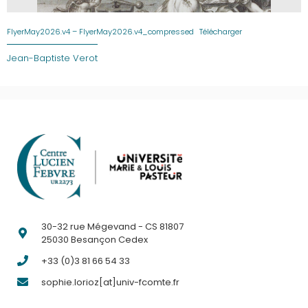
FlyerMay2026.v4 – FlyerMay2026.v4_compressed
Télécharger
Jean-Baptiste Verot
30-32 rue Mégevand - CS 81807
25030 Besançon Cedex
+33 (0)3 81 66 54 33
sophie.lorioz[at]univ-fcomte.fr