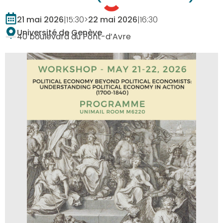
21 mai 2026
|
15:30
>
22 mai 2026
|
16:30
Université de Genève
40 boulevard du Pont-d’Avre