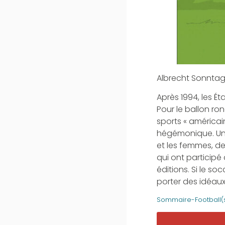
Albrecht Sonntag
Après 1994, les É
Pour le ballon ro
sports « américai
hégémonique. Une
et les femmes, de
qui ont particip
éditions. Si le so
porter des idéau
Sommaire-Football(