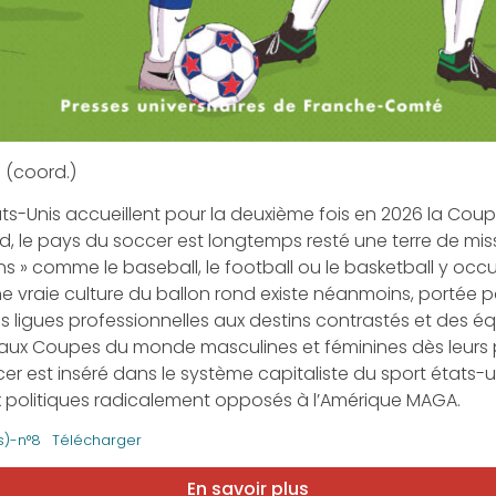
 (coord.)
tats-Unis accueillent pour la deuxième fois en 2026 la Cou
nd, le pays du soccer est longtemps resté une terre de miss
ns » comme le baseball, le football ou le basketball y oc
 vraie culture du ballon rond existe néanmoins, portée p
s ligues professionnelles aux destins contrastés et des é
é aux Coupes du monde masculines et féminines dès leurs
ccer est inséré dans le système capitaliste du sport états-un
x politiques radicalement opposés à l’Amérique MAGA.
s)-n°8
Télécharger
En savoir plus