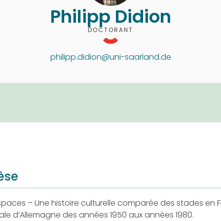
Philipp Didion
DOCTORANT
philipp.didion@uni-saarland.de
èse
spaces – Une histoire culturelle comparée des stades en 
ale d’Allemagne des années 1950 aux années 1980.