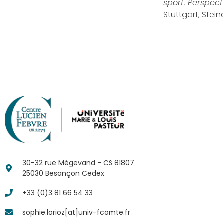
sport. Perspec
Stuttgart, Stein
30-32 rue Mégevand - CS 81807
25030 Besançon Cedex
+33 (0)3 81 66 54 33
sophie.lorioz[at]univ-fcomte.fr