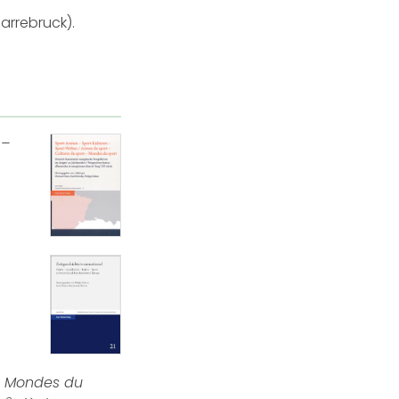
Sarrebruck).
e
–
 – Mondes du