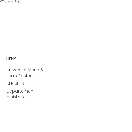
e
X
siècle
,
LIENS
Université Marie &
Louis Pasteur
UFR SLHS
Département
d’histoire