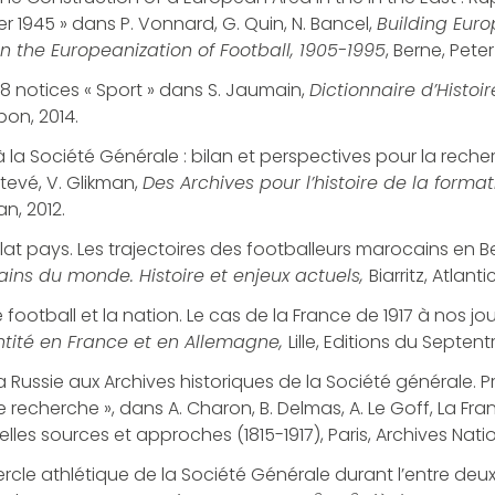
er 1945 » dans P. Vonnard, G. Quin, N. Bancel,
Building Euro
in the Europeanization of Football, 1905-1995
, Berne, Peter
 notices « Sport » dans S. Jaumain,
Dictionnaire d’Histoir
pon, 2014.
à la Société Générale : bilan et perspectives pour la reche
Etevé, V. Glikman,
Des Archives pour l’histoire de la forma
an, 2012.
 plat pays. Les trajectoires des footballeurs marocains en B
ains du monde. Histoire et enjeux actuels,
Biarritz, Atlantic
 football et la nation. Le cas de la France de 1917 à nos jours
entité en France et en Allemagne,
Lille, Editions du Septentr
La Russie aux Archives historiques de la Société générale. P
 recherche », dans A. Charon, B. Delmas, A. Le Goff, La Fran
lles sources et approches (1815-1917), Paris, Archives Natio
ercle athlétique de la Société Générale durant l’entre deux