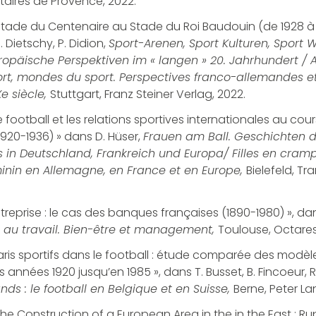
itaires de Provence, 2022.
 stade du Centenaire au Stade du Roi Baudouin (de 1928 à 
. Dietschy, P. Didion,
Sport-Arenen, Sport Kulturen, Sport 
ropäische Perspektiven im « langen » 20. Jahrhundert / A
ort, mondes du sport. Perspectives franco-allemandes 
e siècle,
Stuttgart, Franz Steiner Verlag, 2022.
 football et les relations sportives internationales au cour
920-1936) » dans D. Hüser,
Frauen am Ball. Geschichten 
 in Deutschland, Frankreich und Europa/ Filles en crampo
minin en Allemagne, en France et en Europe,
Bielefeld, Tr
treprise : le cas des banques françaises (1890-1980) », dans 
t au travail. Bien-être et management,
Toulouse, Octares
paris sportifs dans le football : étude comparée des modèl
s années 1920 jusqu’en 1985 », dans T. Busset, B. Fincoeur, 
ds : le football en Belgique et en Suisse,
Berne, Peter La
the Construction of a European Area in the in the East : R