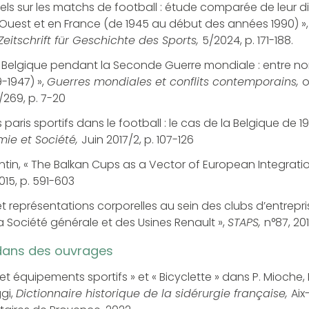
uels sur les matchs de football : étude comparée de leur d
’Ouest et en France (de 1945 au début des années 1990) »
Zeitschrift für Geschichte des Sports,
5/2024, p. 171-188.
n Belgique pendant la Seconde Guerre mondiale : entre nor
9-1947) »,
Guerres mondiales et conflits contemporains,
o
269, p. 7-20
paris sportifs dans le football : le cas de la Belgique de 19
mie et Société,
Juin 2017/2, p. 107-126
tin, « The Balkan Cups as a Vector of European Integratio
015, p. 591-603
s et représentations corporelles au sein des clubs d’entrepri
 Société générale et des Usines Renault »,
STAPS,
n°87, 201
dans des ouvrages
et équipements sportifs » et « Bicyclette » dans P. Mioche, E.
gi,
Dictionnaire historique de la sidérurgie française,
Aix