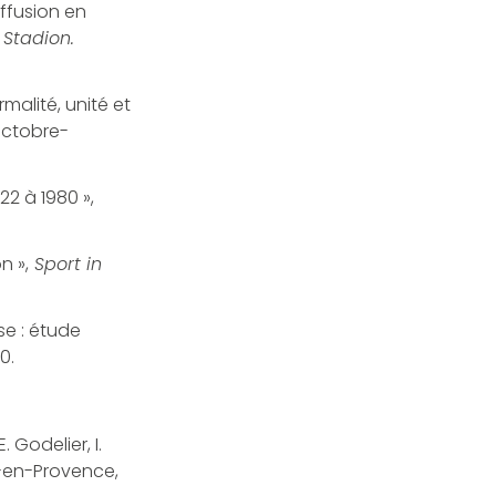
iffusion en
,
Stadion.
malité, unité et
ctobre-
22 à 1980 »,
n »,
Sport in
se : étude
0.
 Godelier, I.
-en-Provence,