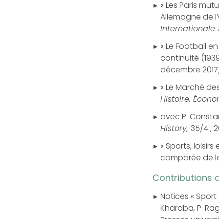
« Les Paris mut
Allemagne de l
Internationale 
« Le Football e
continuité (193
décembre 2017/
« Le Marché des 
Histoire, Écono
avec P. Constan
History,
35/4 , 2
« Sports, loisir
comparée de la
Contributions 
Notices « Sport 
Kharaba, P. Rag