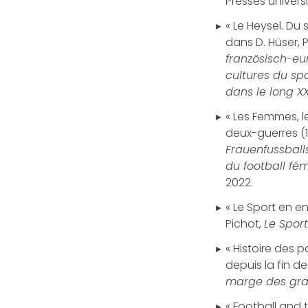
Presses univers
« Le Heysel. Du
dans D. Hüser, P
französisch-eu
cultures du sp
dans le long XX
« Les Femmes, le
deux-guerres (1
Frauenfussballs
du football fé
2022.
« Le Sport en en
Pichot,
Le Spor
« Histoire des 
depuis la fin de
marge des gran
« Football and 