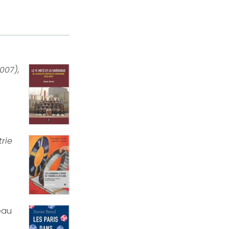
007),
trie
eau