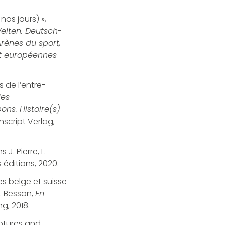
nos jours) »,
Welten. Deutsch-
rènes du sport,
et européennes
s de l’entre-
des
ns. Histoire(s)
anscript Verlag,
J. Pierre, L.
 éditions, 2020.
es belge et suisse
R. Besson,
En
ng, 2018.
uptures and