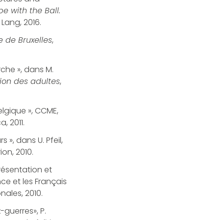
pe with the Ball.
 Lang, 2016.
e de Bruxelles
,
rche », dans M.
tion des adultes
,
elgique », CCME,
a, 2011.
 », dans U. Pfeil,
ion, 2010.
résentation et
ce et les Français
nales, 2010.
-guerres», P.