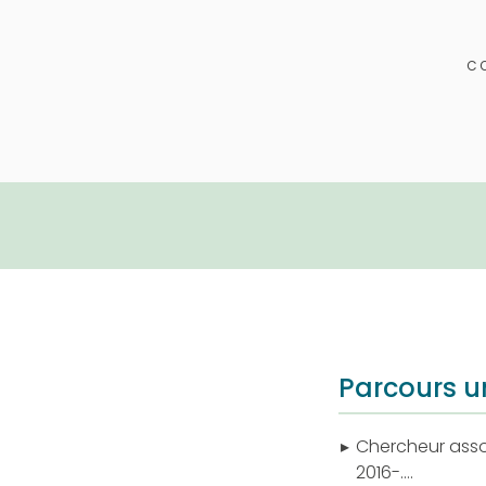
CO
Parcours un
Chercheur assoc
2016-….