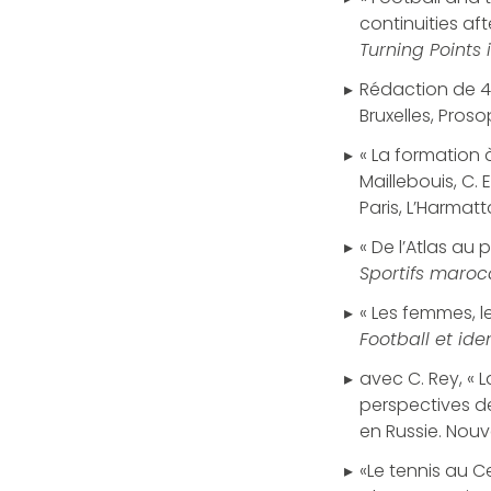
continuities aft
Turning Points 
Rédaction de 48
Bruxelles, Proso
« La formation 
Maillebouis, C. 
Paris, L’Harmatt
« De l’Atlas au
Sportifs maroc
« Les femmes, le
Football et id
avec C. Rey, « 
perspectives de
en Russie. Nouve
«Le tennis au C