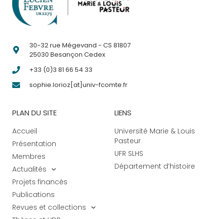
30-32 rue Mégevand - CS 81807
25030 Besançon Cedex
+33 (0)3 81 66 54 33
sophie.lorioz[at]univ-fcomte.fr
PLAN DU SITE
LIENS
Accueil
Université Marie & Louis
Pasteur
Présentation
UFR SLHS
Membres
Département d’histoire
Actualités
Projets financés
Publications
Revues et collections