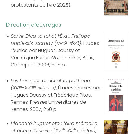
protestants du livre 2025).
Direction d’ouvrages
Servir Dieu, le roi et l’État. Philippe
Duplessis-Mornay (1549-1623)
, Études
réunies par Hugues Daussy et
Véronique Ferrer,
Albineana
18, Paris,
Champion, 2006, 695 p.
Les hommes de loi et la politique
e
e
(XVI
-XVIII
siècles)
, Études réunies par
Hugues Daussy et Frédérique Pitou,
Rennes, Presses Universitaires de
Rennes, 2007, 258 p.
L’identité huguenote : faire mémoire
e
e
et écrire l’histoire (XVI
-XXI
siècles)
,