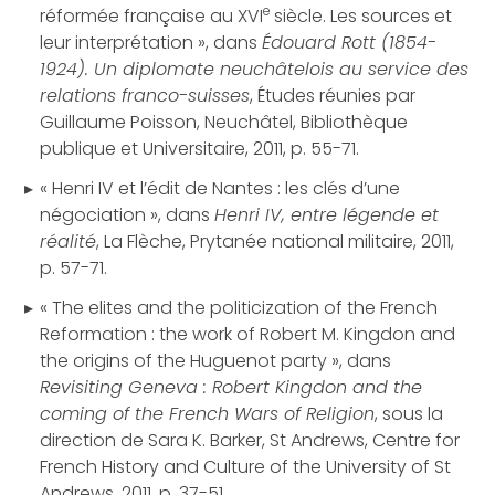
e
réformée française au XVI
siècle. Les sources et
leur interprétation », dans
Édouard Rott (1854-
1924). Un diplomate neuchâtelois au service des
relations franco-suisses
, Études réunies par
Guillaume Poisson, Neuchâtel, Bibliothèque
publique et Universitaire, 2011, p. 55-71.
« Henri IV et l’édit de Nantes : les clés d’une
négociation », dans
Henri IV, entre légende et
réalité
, La Flèche, Prytanée national militaire, 2011,
p. 57-71.
« The elites and the politicization of the French
Reformation : the work of Robert M. Kingdon and
the origins of the Huguenot party », dans
Revisiting Geneva : Robert Kingdon and the
coming of the French Wars of Religion
, sous la
direction de Sara K. Barker, St Andrews, Centre for
French History and Culture of the University of St
Andrews, 2011, p. 37-51.