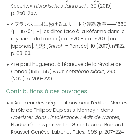
Security»,
Historisches Jahrbuch
, 139 (2019),
p. 250-257.
« フランス王国におけるエリートと宗教改革――1550
年―1570年 » [Les élites face à la Réforme dans le
royaume de France (ca. 1520 – ca. 1570)] [en
japonais], 思想 [
Shisoh
= Pensée], 10 (2017), n°1122,
p. 63-83.
« Le parti huguenot à l’épreuve de la révolte de
Condé (1615-1617) »,
Dix-septième siècle
, 293
(2021), p. 209-220.
Contributions à des ouvrages
« Au cœur des négociations pour l’édit de Nantes :
le rôle de Philippe Duplessis-Mornay », dans
Coexister dans l’intolérance. L’édit de Nantes
,
Études réunies par Michel Grandjean et Bernard
Roussel, Genève, Labor et Fides, 1998, p. 207-224.