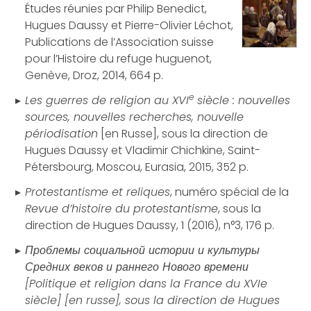
Études réunies par Philip Benedict,
Hugues Daussy et Pierre-Olivier Léchot,
Publications de l’Association suisse
pour l’Histoire du refuge huguenot,
Genève, Droz, 2014, 664 p.
e
Les guerres de religion au XVI
siècle : nouvelles
sources, nouvelles recherches, nouvelle
périodisation
[en Russe], sous la direction de
Hugues Daussy et Vladimir Chichkine, Saint-
Pétersbourg, Moscou, Eurasia, 2015, 352 p.
Protestantisme et reliques
, numéro spécial de la
Revue d’histoire du protestantisme
, sous la
direction de Hugues Daussy, 1 (2016), n°3, 176 p.
Проблемы социальной истории и культуры
Средних веков и раннего Нового времени
[Politique et religion dans la France du XVIe
siècle] [en russe], sous la direction de Hugues