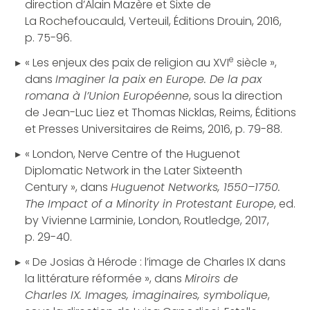
direction d’Alain Mazère et Sixte de
La Rochefoucauld, Verteuil, Éditions Drouin, 2016,
p. 75-96.
e
« Les enjeux des paix de religion au XVI
siècle »,
dans
Imaginer la paix en Europe. De la pax
romana à l’Union Européenne
, sous la direction
de Jean-Luc Liez et Thomas Nicklas, Reims, Éditions
et Presses Universitaires de Reims, 2016, p. 79-88.
« London, Nerve Centre of the Huguenot
Diplomatic Network in the Later Sixteenth
Century », dans
Huguenot Networks, 1550–1750.
The Impact of a Minority in Protestant Europe
, ed.
by Vivienne Larminie, London, Routledge, 2017,
p. 29-40.
« De Josias à Hérode : l’image de Charles IX dans
la littérature réformée », dans
Miroirs de
Charles IX. Images, imaginaires, symbolique
,