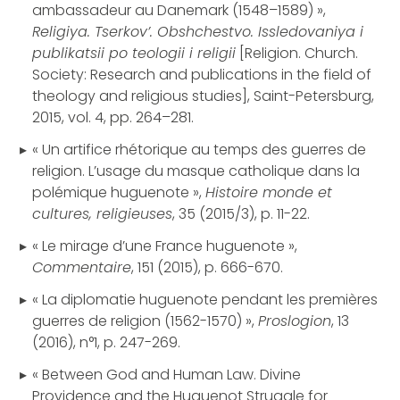
ambassadeur au Danemark (1548–1589) »,
Religiya.
Tserkov’. Obshchestvo. Issledovaniya i
publikatsii po teologii i religii
[Religion. Church.
Society: Research and publications in the field of
theology and religious studies], Saint-Petersburg,
2015, vol. 4, pp. 264–281.
« Un artifice rhétorique au temps des guerres de
religion. L’usage du masque catholique dans la
polémique huguenote »,
Histoire monde et
cultures, religieuses
, 35 (2015/3), p. 11-22.
« Le mirage d’une France huguenote »,
Commentaire
, 151 (2015), p. 666-670.
« La diplomatie huguenote pendant les premières
guerres de religion (1562-1570) »,
Proslogion
, 13
(2016), n°1, p. 247-269.
« Between God and Human Law. Divine
Providence and the Huguenot Struggle for