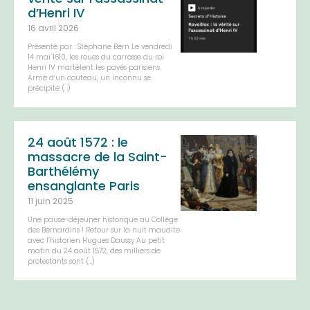
d’Henri IV
16 avril 2026
Présenté par : Stéphane Bern Le vendredi
14 mai 1610, les roues du carrosse du roi
Henri IV martèlent les pavés parisiens.
Armé d’un couteau, un inconnu se
précipite (…)
24 août 1572 : le
massacre de la Saint-
Barthélémy
ensanglante Paris
11 juin 2025
Une pause-déjeuner historique au Collège
des Bernardins ! Retour sur la nuit maudite
avec l’historien Hugues Daussy Au petit
matin du 24 août 1572, des milliers de
protestants sont (…)