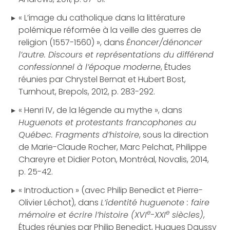
« L’image du catholique dans la littérature
polémique réformée à la veille des guerres de
religion (1557-1560) », dans
Énoncer/dénoncer
l’autre. Discours et représentations du différend
confessionnel à l’époque moderne
, Études
réunies par Chrystel Bernat et Hubert Bost,
Turnhout, Brepols, 2012, p. 283-292.
« Henri IV, de la légende au mythe », dans
Huguenots et protestants francophones au
Québec. Fragments d’histoire
, sous la direction
de Marie-Claude Rocher, Marc Pelchat, Philippe
Chareyre et Didier Poton, Montréal, Novalis, 2014,
p. 25-42.
« Introduction » (avec Philip Benedict et Pierre-
Olivier Léchot), dans
L’identité huguenote : faire
e
e
mémoire et écrire l’histoire (XVI
-XXI
siècles)
,
Études réunies par Philip Benedict, Hugues Daussy