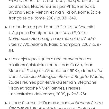
France et en Italie : contacts, comparaisons et
contrastes
, Études réunies par Philip Benedict,
Silvana Seidel Menchi et Alain Tallon, Rome, École
française de Rome, 2007, p. 331-349.
« La notion de parti dans l’
Histoire Universelle
d’Agrippa d’Aubigné », dans
Lire l’Histoire
Universelle
,
Hommage à la mémoire d’André
Thierry
,
Albineana
19, Paris, Champion, 2007, p. 97-
114.
« Les enjeux politiques d’une conversion. Les
relations épistolaires entre Jean Calvin, Jean
Macar et François d’Andelot en 1558 », dans
La foi
dans le siècle. Mélanges offerts à Brigitte Waché
,
Études réunies par Hervé Guillemain, Stéphane
Tison et Nadine Vivier, Rennes, Presses
Universitaires de Rennes, 2009, p. 253-261.
« Jean Sturm et la France », dans
Johannes Sturm
(1507-1589). Rhetor, Pädagoge und Diplomat
,