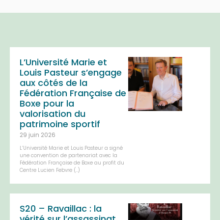
L’Université Marie et
Louis Pasteur s’engage
aux côtés de la
Fédération Française de
Boxe pour la
valorisation du
patrimoine sportif
29 juin 2026
L’Université Marie et Louis Pasteur a signé
une convention de partenariat avec la
Fédération Française de Boxe au profit du
Centre Lucien Febvre (…)
S20 – Ravaillac : la
vérité sur l’assassinat