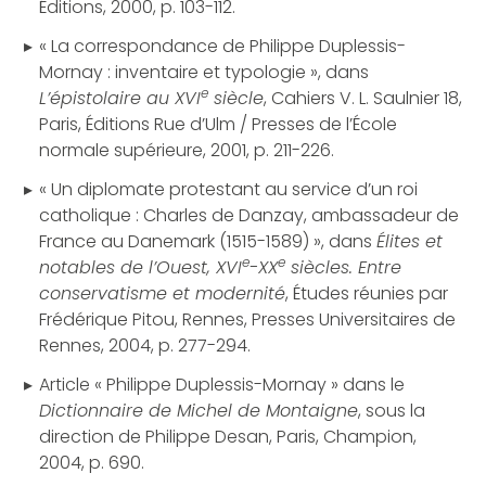
Éditions, 2000, p. 103-112.
« La correspondance de Philippe Duplessis-
Mornay : inventaire et typologie », dans
e
L’épistolaire au XVI
siècle
, Cahiers V. L. Saulnier 18,
Paris, Éditions Rue d’Ulm / Presses de l’École
normale supérieure, 2001, p. 211-226.
« Un diplomate protestant au service d’un roi
catholique : Charles de Danzay, ambassadeur de
France au Danemark (1515-1589) », dans
Élites et
e
e
notables de l’Ouest, XVI
-XX
siècles. Entre
conservatisme et modernité
, Études réunies par
Frédérique Pitou, Rennes, Presses Universitaires de
Rennes, 2004, p. 277-294.
Article « Philippe Duplessis-Mornay » dans le
Dictionnaire de Michel de Montaigne
, sous la
direction de Philippe Desan, Paris, Champion,
2004, p. 690.