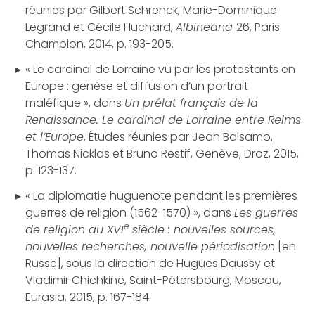
réunies par Gilbert Schrenck, Marie-Dominique
Legrand et Cécile Huchard,
Albineana
26, Paris
Champion, 2014, p. 193-205.
« Le cardinal de Lorraine vu par les protestants en
Europe : genèse et diffusion d’un portrait
maléfique », dans
Un prélat français de la
Renaissance. Le cardinal de Lorraine entre Reims
et l’Europe
, Études réunies par Jean Balsamo,
Thomas Nicklas et Bruno Restif, Genève, Droz, 2015,
p. 123-137.
« La diplomatie huguenote pendant les premières
guerres de religion (1562-1570) », dans
Les guerres
e
de religion au XVI
siècle : nouvelles sources,
nouvelles recherches, nouvelle périodisation
[en
Russe], sous la direction de Hugues Daussy et
Vladimir Chichkine, Saint-Pétersbourg, Moscou,
Eurasia, 2015, p. 167-184.