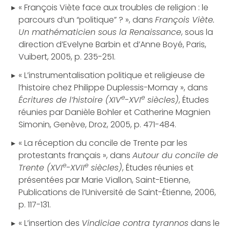
« François Viète face aux troubles de religion : le
parcours d’un “politique” ? », dans
François Viète.
Un mathématicien sous la Renaissance
, sous la
direction d’Evelyne Barbin et d’Anne Boyé, Paris,
Vuibert, 2005, p. 235-251.
« L’instrumentalisation politique et religieuse de
l’histoire chez Philippe Duplessis-Mornay », dans
e
e
Écritures de l’histoire (XIV
-XVI
siècles)
, Études
réunies par Danièle Bohler et Catherine Magnien
Simonin, Genève, Droz, 2005, p. 471-484.
« La réception du concile de Trente par les
protestants français », dans
Autour du concile de
e
e
Trente (XVI
-XVII
siècles)
, Études réunies et
présentées par Marie Viallon, Saint-Etienne,
Publications de l’Université de Saint-Étienne, 2006,
p. 117-131.
« L’insertion des
Vindiciae contra tyrannos
dans le