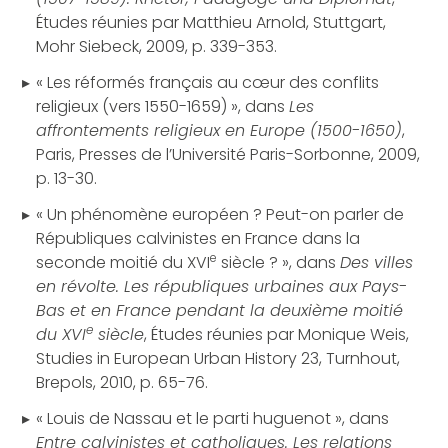
Études réunies par Matthieu Arnold, Stuttgart,
Mohr Siebeck, 2009, p. 339-353.
« Les réformés français au cœur des conflits
religieux (vers 1550-1659) », dans
Les
affrontements religieux en Europe (1500-1650)
,
Paris, Presses de l’Université Paris-Sorbonne, 2009,
p. 13-30.
« Un phénomène européen ? Peut-on parler de
Républiques calvinistes en France dans la
e
seconde moitié du XVI
siècle ? », dans
Des villes
en révolte. Les républiques urbaines aux Pays-
Bas et en France pendant la deuxième moitié
e
du XVI
siècle
, Études réunies par Monique Weis,
Studies in European Urban History 23, Turnhout,
Brepols, 2010, p. 65-76.
« Louis de Nassau et le parti huguenot », dans
Entre calvinistes et catholiques. Les relations