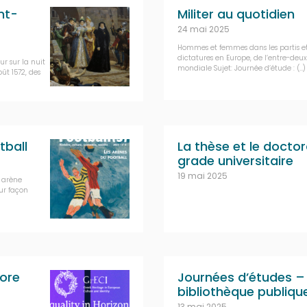
nt-
Militer au quotidien
24 mai 2025
Hommes et femmes dans les partis et
dictatures en Europe, de l’entre-deux
r sur la nuit
mondiale Sujet: Journée d’étude : (…)
ût 1572, des
tball
La thèse et le doctor
grade universitaire
19 mai 2025
e arène
eur façon
More
Journées d’études –
bibliothèque publiqu
13 mai 2025