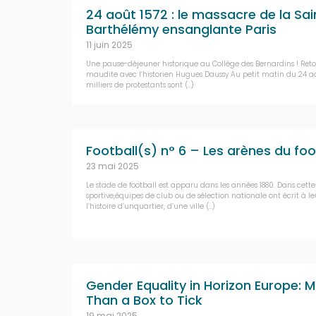
24 août 1572 : le massacre de la Sai
Barthélémy ensanglante Paris
11 juin 2025
Une pause-déjeuner historique au Collège des Bernardins ! Retou
maudite avec l’historien Hugues Daussy Au petit matin du 24 ao
milliers de protestants sont (…)
Football(s) n° 6 – Les arènes du foo
23 mai 2025
Le stade de football est apparu dans les années 1880. Dans cett
sportive,équipes de club ou de sélection nationale ont écrit à l
l’histoire d’unquartier, d’une ville (…)
Gender Equality in Horizon Europe: 
Than a Box to Tick
19 mai 2025