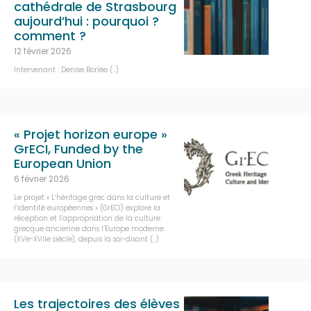
cathédrale de Strasbourg
aujourd’hui : pourquoi ?
comment ?
12 février 2026
Intervenant : Denise Borlée (…)
« Projet horizon europe »
GrECI, Funded by the
European Union
6 février 2026
Le projet « L’héritage grec dans la culture et
l’identité européennes » (GrECI) explore la
réception et l’appropriation de la culture
grecque ancienne dans l’Europe moderne
(XVe-XVIIe siècle), depuis la soi-disant (…)
Les trajectoires des élèves