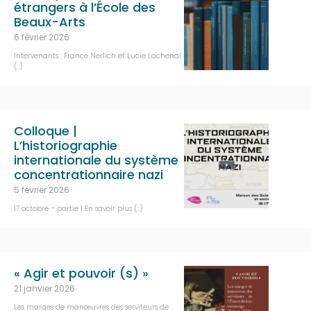
étrangers à l’École des
Beaux-Arts
6 février 2026
Intervenants : France Nerlich et Lucie Lachenal
(…)
Colloque |
L’historiographie
internationale du système
concentrationnaire nazi
5 février 2026
17 octobre – partie 1 En savoir plus (…)
« Agir et pouvoir (s) »
21 janvier 2026
Les marges de manœuvres des serviteurs de