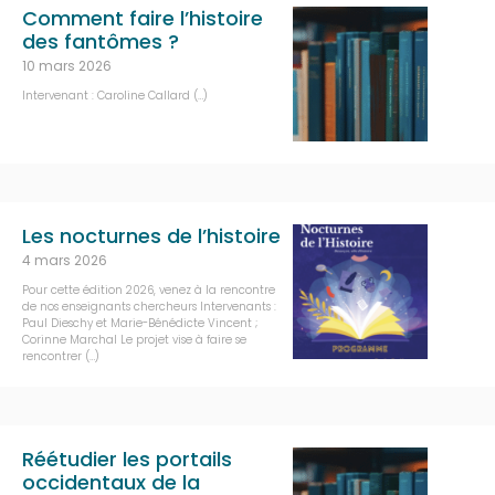
Comment faire l’histoire
des fantômes ?
10 mars 2026
Intervenant : Caroline Callard (…)
Les nocturnes de l’histoire
4 mars 2026
Pour cette édition 2026, venez à la rencontre
de nos enseignants chercheurs Intervenants :
Paul Dieschy et Marie-Bénédicte Vincent ;
Corinne Marchal Le projet vise à faire se
rencontrer (…)
Réétudier les portails
occidentaux de la