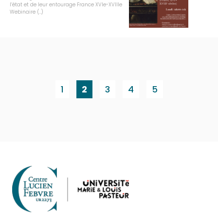
l’état et de leur entourage France XVIe-XVIIIe
Webinaire (…)
1
2
3
4
5