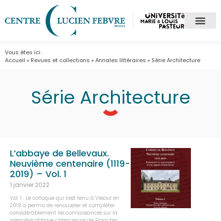
Vous êtes ici :
Accueil
»
Revues et collections
»
Annales littéraires
»
Série Architecture
Série Architecture
L’abbaye de Bellevaux.
Neuvième centenaire (1119-
2019) – Vol. 1
1 janvier 2022
Vol. 1 : Le colloque qui s’est tenu à Vesoul en
2019 a permis de renouveler et compléter
considérablement les connaissances sur la
première abbaye cistercienne de Franche-