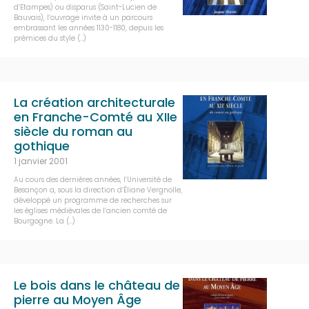
d’Etampes) ou disparus (Saint-Lucien de
Bauvais), l’ouvrage invite à un parcours
embrassant les années 1130-1180, depuis les
prémices du style (…)
La création architecturale
en Franche-Comté au XIIe
siècle du roman au
gothique
1 janvier 2001
Au cours des dernières années, l’Université de
Besançon a, sous la direction d’Éliane Vergnolle,
développé un programme de recherches sur
les églises médiévales de l’ancien comté de
Bourgogne. La (…)
Le bois dans le château de
pierre au Moyen Âge