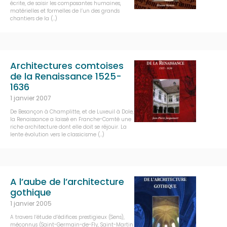
écrite, de saisir les composantes humaines,
matérielles et formelles de l’un des grands
chantiers de la (…)
Architectures comtoises
de la Renaissance 1525-
1636
1 janvier 2007
De Besançon à Champlitte, et de Luxeuil à Dole,
la Renaissance a laissé en Franche-Comté une
riche architecture dont elle doit se réjouir. La
lente évolution vers le classicisme (…)
A l’aube de l’architecture
gothique
1 janvier 2005
A travers l’étude d’édifices prestigieux (Sens),
méconnus (Saint-Germain-de-Fly, Saint-Martin