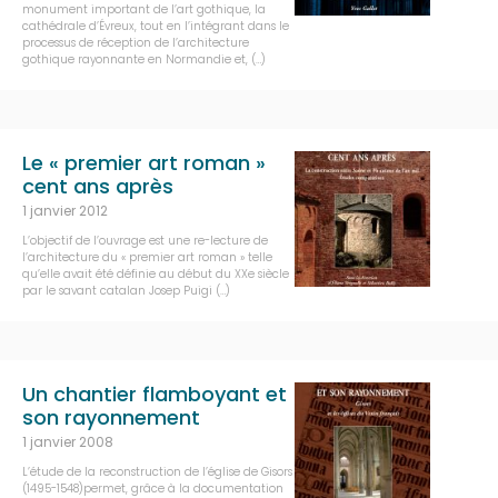
monument important de l’art gothique, la
cathédrale d’Évreux, tout en l’intégrant dans le
processus de réception de l’architecture
gothique rayonnante en Normandie et, (…)
Le « premier art roman »
cent ans après
1 janvier 2012
L’objectif de l’ouvrage est une re-lecture de
l’architecture du « premier art roman » telle
qu’elle avait été définie au début du XXe siècle
par le savant catalan Josep Puigi (…)
Un chantier flamboyant et
son rayonnement
1 janvier 2008
L’étude de la reconstruction de l’église de Gisors
(1495-1548)permet, grâce à la documentation