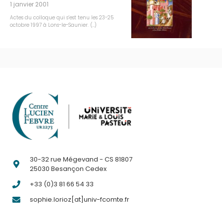
1 janvier 2001
Actes du colloque qui s’est tenu les 23-25
octobre 1997 à Lons-le-Saunier. (…)
30-32 rue Mégevand - CS 81807
25030 Besançon Cedex
+33 (0)3 81 66 54 33
sophie.lorioz[at]univ-fcomte.fr