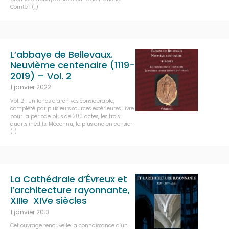
Comté : (…)
L’abbaye de Bellevaux.
Neuvième centenaire (1119-
2019) – Vol. 2
1 janvier 2022
Vol. 2 : Un fonds d’archives considérable,
complété par plusieurs sources extérieures, livre
pour la période plus de 300 actes, les trois
quarts inédits. Méconnu, le plus ancien censier
(…)
La Cathédrale d’Évreux et
l’architecture rayonnante,
XIIIe  XIVe siècles
1 janvier 2013
Cet ouvrage renouvelle la connaissance d’un