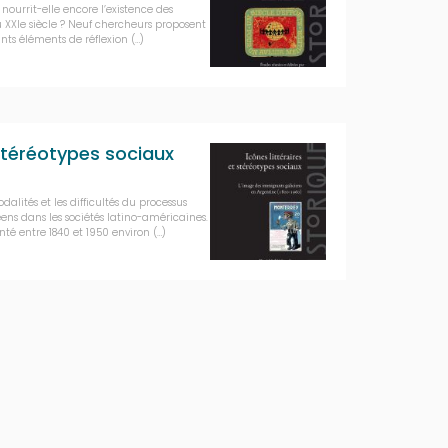
 nourrit-elle encore l’existence des
 XXIe siècle ? Neuf chercheurs proposent
nts éléments de réflexion (…)
 stéréotypes sociaux
dalités et les difficultés du processus
ns dans les sociétés latino-américaines.
té entre 1840 et 1950 environ (…)