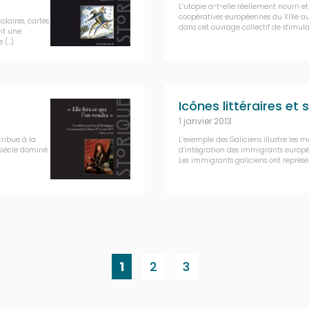
L’utopie a-t-elle réellement nourri et
coopératives européennes du XIXe au
olaires, cartes
dans cet ouvrage collectif de stimula
ent une
e (…)
Icônes littéraires et
1 janvier 2013
ribue à la
L’exemple des Galiciens illustre les mo
 siècle dominé
d’intégration des immigrants europée
Les immigrants galiciens ont représen
1
2
3