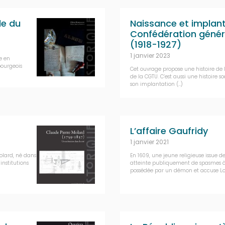
le du
Naissance et implant
Confédération généra
(1918-1927)
1 janvier 2023
e en
bourgeois
Cet ouvrage propose une histoire de l
de la CGTU. C’est aussi une histoire s
son implantation (…)
L’affaire Gaufridy
1 janvier 2021
Molard, né dans
En 1609, une jeune religieuse issue d
institutions
atteinte publiquement de spasmes à 
possédée par un démon et accuse Lou