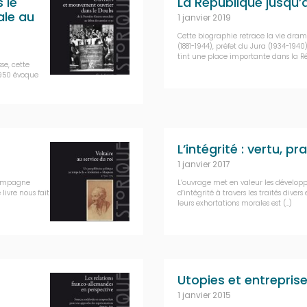
 le
La République jusqu’
ale au
1 janvier 2019
Cette biographie retrace la vie drama
(1881-1944), préfet du Jura (1934-1940
tint une place importante dans la Ré
se, cette
1950 évoque
L’intégrité : vertu, pr
1 janvier 2017
 campagne
L’ouvrage met en valeur les développ
livre nous fait
d’intégrité à travers les traités diver
leurs exhortations morales est (…)
Utopies et entrepris
1 janvier 2015