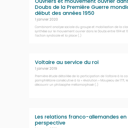
Ouvriers et mouvement ouvrier dans
Doubs de la Première Guerre mondi
début des années 1950
1 janvier 2020
Combinant analyse sociale du groupe et mobilisation de la clas
synthèse sur le mouvement ouvrier dans le Doubs entre 1914 et 
l’action syndicale et la place (…)
Voltaire au service du roi
1 janvier 2019
Première étude détaillée de la participation de Voltaire à la
pamphlétaire consécutive à la « révolution » Maupeou de 1771, le 
découvrir un philosophe métamorphosé (…)
Les relations franco-allemandes en
perspective