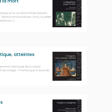
à la mort
tique et la carrière d’Alfred Golliard
). Radical sanctionné par Vichy, le préfet
sistance (…)
atique, atteintes
ements historiques de la notion
s et les images. Il montre que la force de
es