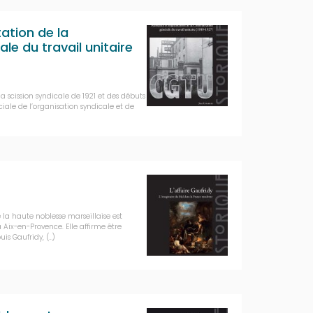
ation de la
le du travail unitaire
a scission syndicale de 1921 et des débuts
ociale de l’organisation syndicale et de
e la haute noblesse marseillaise est
Aix-en-Provence. Elle affirme être
is Gaufridy, (…)