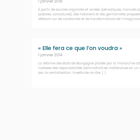
1 janvier 2016
À partir de sources originales et variées (périodiques, manuels sc
postales, caricatures), des historiens et des germanistes propos
réflexion sur les constantes et les transformations de l’imaginair
« Elle fera ce que l’on voudra »
1 janvier 2014
La réforme des états de Bourgogne pilotée par la monarchie att
noblesse des responsabilités administratives inattendues en un
par la centralisation. Investis de ce rôle, (…)