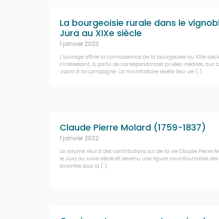
La bourgeoisie rurale dans le vignob
Jura au XIXe siècle
1 janvier 2023
L’ouvrage affine la connaissance de la bourgeoisie au XIXe siècl
s’intéressant, à partir de correspondances privées inédites, aux 
vivant à la campagne. La microhistoire révèle leur vie (…)
Claude Pierre Molard (1759-1837)
1 janvier 2022
Le volume réunit des contributions sur de la vie Claude Pierre 
le Jura au xviiie siècle et devenu une figure incontournable des 
savantes sous la (…)