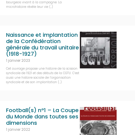
bourgeois vivant à la campagne. La
microhistoire révèle leur vie (…)
Naissance et implantation
de la Confédération
générale du travail unitaire
(1918-1927)
1 janvier 2023
Cet ouvrage propose une histoire de la scission
syndicale de 1921 et des débuts de la CGTU. C’est
aussi une histoire sociale de l’organisation
syndicale et de son implantation (…)
Football(s) n°1 – La Coupe
du Monde dans toutes ses
dimensions
1 janvier 2022