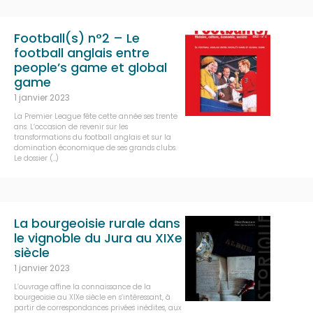
Football(s) n°2 – Le
football anglais entre
people’s game et global
game
1 janvier 2023
La Premier League fête cette année ses trente
ans. L’occasion de revenir sur les
transformations du football anglais et sur la
domination économique de ses grands clubs.
Le dossier (…)
La bourgeoisie rurale dans
le vignoble du Jura au XIXe
siècle
1 janvier 2023
L’ouvrage affine la connaissance de la
bourgeoisie au XIXe siècle en s’intéressant, à
partir de correspondances privées inédites, aux