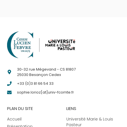
30-32 rue Mégevand - CS 81807
25030 Besançon Cedex
+33 (0)3 81 66 54 33
sophie.lorioz[at]univ-fcomte.fr
PLAN DU SITE
LIENS
Accueil
Université Marie & Louis
Pasteur
Présentation