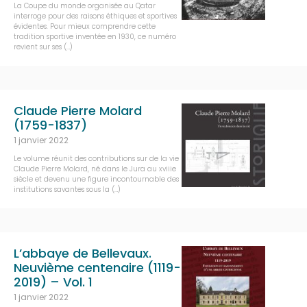
La Coupe du monde organisée au Qatar
interroge pour des raisons éthiques et sportives
évidentes. Pour mieux comprendre cette
tradition sportive inventée en 1930, ce numéro
revient sur ses (…)
Claude Pierre Molard
(1759-1837)
1 janvier 2022
Le volume réunit des contributions sur de la vie
Claude Pierre Molard, né dans le Jura au xviiie
siècle et devenu une figure incontournable des
institutions savantes sous la (…)
L’abbaye de Bellevaux.
Neuvième centenaire (1119-
2019) – Vol. 1
1 janvier 2022