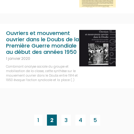
Ouvriers et mouvement
ouvrier dans le Doubs de la
Première Guerre mondiale
au début des années 1950
1 janvier 2020
Combinant analyse sociale du groupe et
mobilisation de la classe, cette synthèse sur le
mouvement ouvrier dans le Doubs entre 1914 et
1950 évoque l’action syndicale et la place (…)
1
2
3
4
5