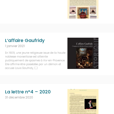
L’affaire Gaufridy
1 janvier 2021
En 1609, une jeune religieuse issue de la haute
noblesse marseillaise est atteinte
publiquement de spasmes à Aix-en-Provence.
Elle affirme être possédée par un démon et
accuse Louis Gaufridy, (…)
La lettre n°4 – 2020
31 décembre 2020