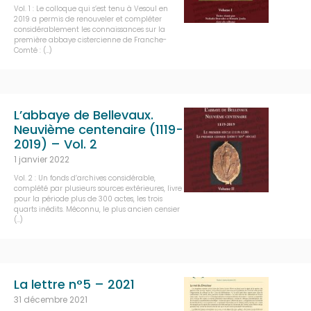
Vol. 1 : Le colloque qui s’est tenu à Vesoul en
2019 a permis de renouveler et compléter
considérablement les connaissances sur la
première abbaye cistercienne de Franche-
Comté : (…)
L’abbaye de Bellevaux.
Neuvième centenaire (1119-
2019) – Vol. 2
1 janvier 2022
Vol. 2 : Un fonds d’archives considérable,
complété par plusieurs sources extérieures, livre
pour la période plus de 300 actes, les trois
quarts inédits. Méconnu, le plus ancien censier
(…)
La lettre n°5 – 2021
31 décembre 2021